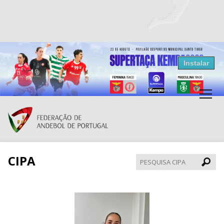
Resultados Andebol
Instalar
Federação de Andebol de Portugal
Grátis - Disponivel na Play Store
CIPA
Pesqui
CIPA