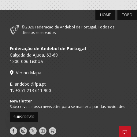
HOME
TOPO
© 2026 Federação de Andebol de Portugal. Todos os
direitos reservados.
Federação de Andebol de Portugal
Calçada da Ajuda, 63-69
1300-006 Lisboa
Ver no Mapa
E.
andebol@fpa.pt
T.
+351 213 611 900
Newsletter
Subscreva a nossa newsletter para se manter a par das novidades
SUBSCREVER
Siga-
Siga-
Siga-
AndebolTV
Loja
nos
nos
nos