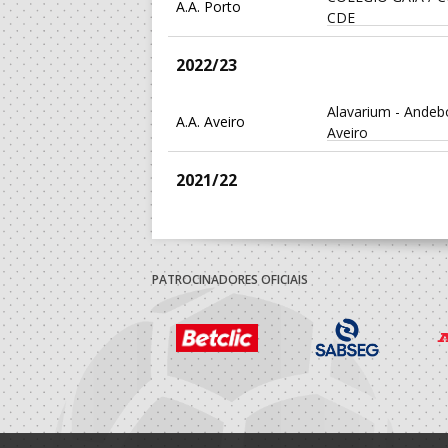
A.A. Porto
CDE
2022/23
Alavarium - Andeb
A.A. Aveiro
Aveiro
2021/22
Alavarium - Andeb
A.A. Aveiro
Aveiro
PATROCINADORES OFICIAIS
ASSOCIAÇÃO DES
Leiria A Praia
TÁTÁSI TEAM/ N
BHT - AP
2020/21
ASSOCIAÇÃO DES
Leiria A Praia
TÁTÁSI TEAM/ N