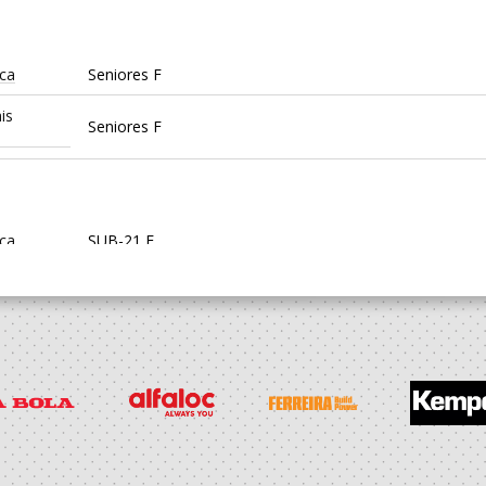
ica
Seniores F
is
Seniores F
ica
SUB-21 F
ica
SUB-20 F / Seniores F
is
SUB-20 F
PORTIVA
Seniores F - And. Praia