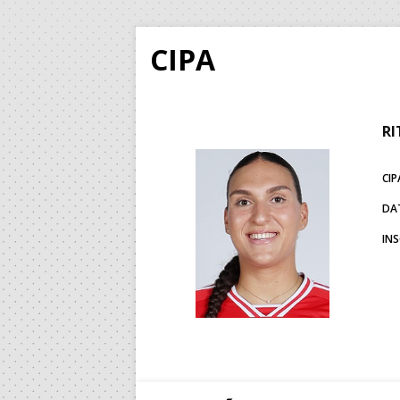
CIPA
RI
CIP
DA
IN