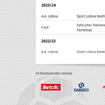
2023/24
A.A. Lisboa
Sport Lisboa Benf
Selecções Naciona
F.A.P.
Femininas
2022/23
A.A. Lisboa
Sport Lisboa Benf
2021/22
PATROCINADORES OFICIAIS
A.A. Lisboa
Sport Lisboa Benf
Selecções Naciona
F.A.P.
Femininas
ASSOCIAÇÃO DES
Leiria A Praia
FORTITUDO BH