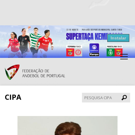
Resultados Andebol
Instalar
Federação de Andebol de Portugal
Grátis - Disponivel na Play Store
CIPA
Pesqui
CIPA