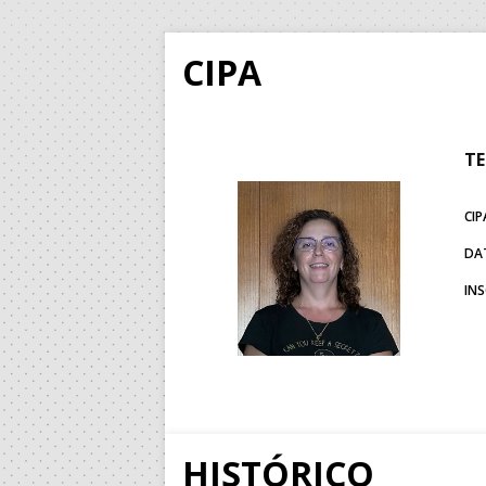
CIPA
TE
CIP
DA
IN
HISTÓRICO