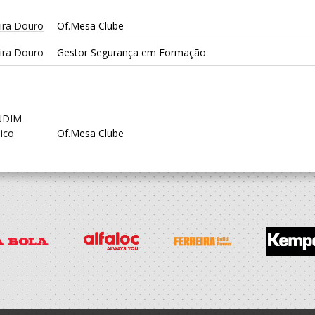
ira Douro
Of.Mesa Clube
ira Douro
Gestor Segurança em Formação
DIM -
ico
Of.Mesa Clube
DIM -
ico
Dirigente Nac.
DIM -
ico
Dirigente Nac.