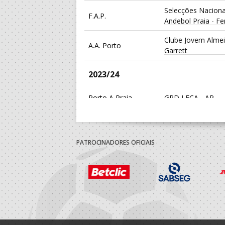
Selecções Naciona
F.A.P.
Andebol Praia - F
Clube Jovem Alme
A.A. Porto
Garrett
2023/24
Porto A Praia
GRD LEÇA - AP
Selecções Naciona
F.A.P.
Andebol Praia - F
PATROCINADORES OFICIAIS
Clube Jovem Alme
A.A. Porto
Garrett
2022/23
Porto A Praia
GRD LEÇA - AP
Selecções Naciona