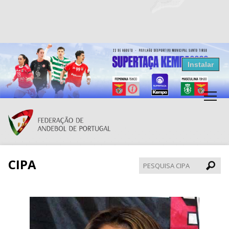
Resultados Andebol
Instalar
Federação de Andebol de Portugal
Grátis - Disponivel na Play Store
CIPA
Pesqui
CIPA