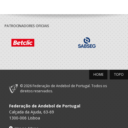
2018/19
Clube Jovem
A.A. Porto
Juniores F / Seniores F
Almeida Garrett
PATROCINADORES OFICIAIS
2017/18
Clube Jovem
A.A. Porto
Juniores F / Seniores F
Almeida Garrett
2016/17
HOME
TOPO
Porto A
Escola Formaçao
SUB 18 F - And Praia
Praia
Gaia - Os Tigres
© 2026 Federação de Andebol de Portugal. Todos os
Clube Jovem
direitos reservados.
A.A. Porto
Juvenis F / Juniores F
Almeida Garrett
Federação de Andebol de Portugal
2015/16
Calçada da Ajuda, 63-69
1300-006 Lisboa
Porto A
MDK
Rookies Praia Fem
Praia