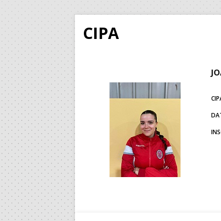
CIPA
JO
CIP
DA
IN