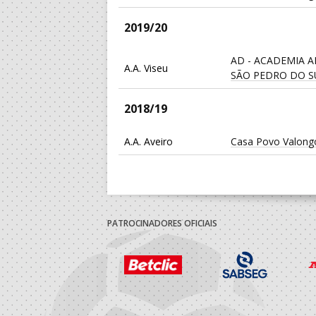
2019/20
AD - ACADEMIA 
A.A. Viseu
SÃO PEDRO DO S
2018/19
A.A. Aveiro
Casa Povo Valong
2017/18
A.A. Aveiro
Casa Povo Valong
PATROCINADORES OFICIAIS
Alavarium - Andeb
A.A. Aveiro
Aveiro
2016/17
A.A. Aveiro
Casa Povo Valong