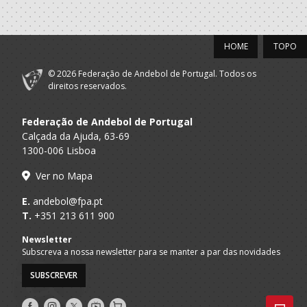
2019/20
HOME
TOPO
A.A.
Clube Escola da
Juvenis M / Juniores M
Madeira
Levada
© 2026 Federação de Andebol de Portugal. Todos os
direitos reservados.
2018/19
Federação de Andebol de Portugal
A.A.
Clube Escola da
Calçada da Ajuda, 63-69
Iniciados M / Juvenis M
Madeira
Levada
1300-006 Lisboa
2017/18
Ver no Mapa
E.
andebol@fpa.pt
A.A.
Clube Escola da
Iniciados M / Juvenis M
T.
+351 213 611 900
Madeira
Levada
Newsletter
2016/17
Subscreva a nossa newsletter para se manter a par das novidades
SUBSCREVER
A.A.
Clube Escola da
Infantis M / Iniciados M
Madeira
Levada
Siga-
Siga-
Siga-
AndebolTV
Loja