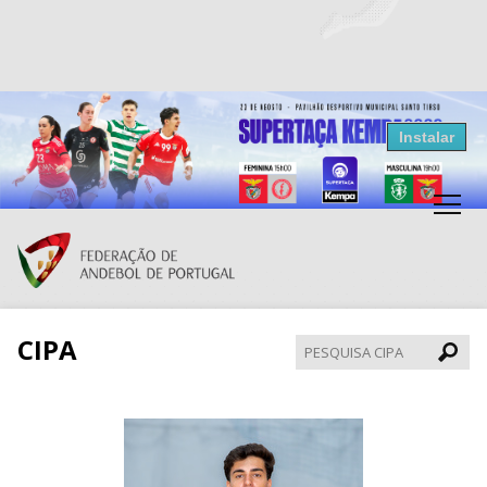
Resultados Andebol
Instalar
Federação de Andebol de Portugal
Grátis - Disponivel na Play Store
CIPA
Pesqui
CIPA