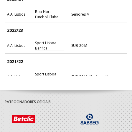
Boa-Hora
A.A. Lisboa
Seniores M
Futebol Clube
2022/23
Sport Lisboa
A.A. Lisboa
SUB-20 M
Benfica
2021/22
Sport Lisboa
A.A. Lisboa
SUB-20 M / Seniores M
Benfica
2020/21
PATROCINADORES OFICIAIS
A.A.
Clube Escola da
SUB-19 M
Madeira
Levada
Marítimo da
A.A.
Madeira
SUB-19 M / Seniores M
Madeira
Andebol, Sad