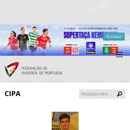
Resultados Andebol
Instalar
Federação de Andebol de Portugal
Grátis - Disponivel na Play Store
CIPA
Pesqui
CIPA