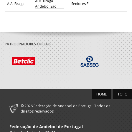
ABC Braga
A.A. Braga
Seniores F
Andebol Sad
2021/22
ABC Braga
A.A. Braga
Seniores F
Andebol Sad
PATROCINADORES OFICIAIS
2020/21
ABC Braga
A.A. Braga
Seniores F
Andebol Sad
2019/20
HOME
TOPO
Associação
A.A. Braga
Académica
Seniores F
Didáxis - A2D
© 2026 Federação de Andebol de Portugal. Todos os
direitos reservados.
2018/19
Federação de Andebol de Portugal
Associação