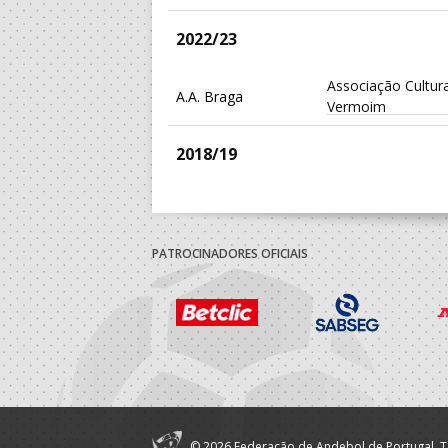
2022/23
Associação Cultura
A.A. Braga
Vermoim
2018/19
Associação Cultura
A.A. Braga
Vermoim
PATROCINADORES OFICIAIS
2017/18
Associação Cultura
A.A. Braga
Vermoim
2016/17
Associação Cultura
A.A. Braga
© 2026 Federação de Andebol de Portugal. T