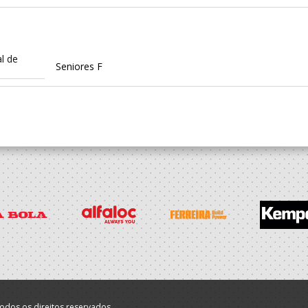
l de
Seniores F
l de
Juniores F / Seniores F
l de
Juvenis F / Juniores F
l de
Juvenis F / Juniores F
odos os direitos reservados.