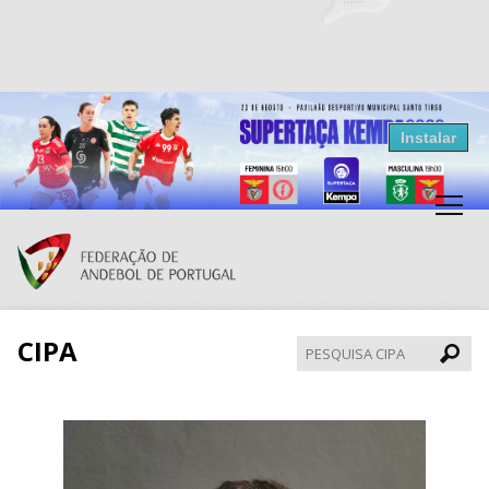
Resultados Andebol
Instalar
Federação de Andebol de Portugal
Grátis - Disponivel na Play Store
CIPA
Pesqui
CIPA