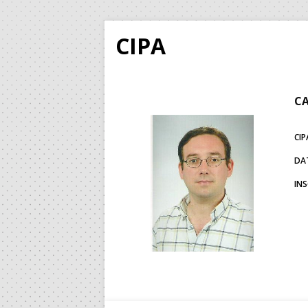
CIPA
C
CIP
DA
IN