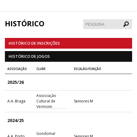
HISTÓRICO
Pesqui
HISTÓRICO DE INSCRIÇÕES
HISTÓRICO DE JOGOS
ASSOCIAÇÃO
CLUBE
ESCALÃO/FUNÇÃO
2025/26
Associação
A.A. Braga
Cultural de
Seniores M
Vermoim
2024/25
Gondomar
A.A. Porto
Seniores M