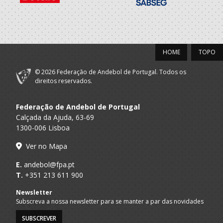
AC Lusitanos/Os
Porto A
Repetidos-Alvo
Seniores M - And. Praia
Praia
Seguro
2019/20
HOME
TOPO
Porto A
© 2026 Federação de Andebol de Portugal. Todos os
GRD LEÇA - AP
SUB 18 M - And Praia
Praia
direitos reservados.
FUTEBOL CLUBE
A.A. Porto
Juniores M / Seniores M
INFESTA
Federação de Andebol de Portugal
Calçada da Ajuda, 63-69
1300-006 Lisboa
2018/19
Ver no Mapa
Selecções
Nacionais -
F.A.P.
Juvenis M
E.
andebol@fpa.pt
Andebol Praia -
T.
+351 213 611 900
Masculinos
Newsletter
FUTEBOL CLUBE
A.A. Porto
Juvenis M / Juniores M
Subscreva a nossa newsletter para se manter a par das novidades
INFESTA
SUBSCREVER