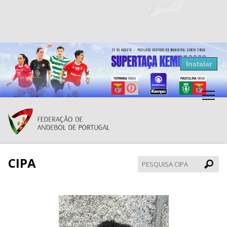
Resultados Andebol
Instalar
Federação de Andebol de Portugal
Grátis - Disponivel na Play Store
CIPA
Pesqui
CIPA