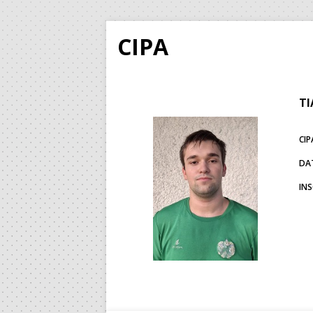
CIPA
TI
CIP
DA
IN