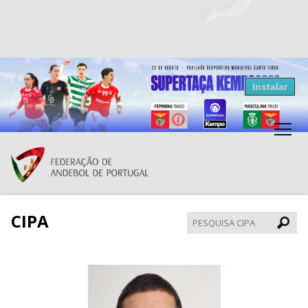
Resultados Andebol
Instalar
Federação de Andebol de Portugal
Grátis - Disponivel na Play Store
CIPA
Pesqui
CIPA