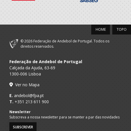
2017/18
Centro Cultural
A.A. Braga
Recreativo
Iniciados M
HOME
TOPO
Fermentoes
© 2026 Federação de Andebol de Portugal. Todos os
2016/17
direitos reservados.
Centro Cultural
A.A. Braga
Federação de Andebol de Portugal
Recreativo
Iniciados M / Juvenis M
Fermentoes
Calçada da Ajuda, 63-69
1300-006 Lisboa
2015/16
Ver no Mapa
Centro Cultural
E.
andebol@fpa.pt
A.A. Braga
Recreativo
Infantis M / Iniciados M
T.
+351 213 611 900
Fermentoes
Newsletter
2014/15
Subscreva a nossa newsletter para se manter a par das novidades
SUBSCREVER
Centro Cultural