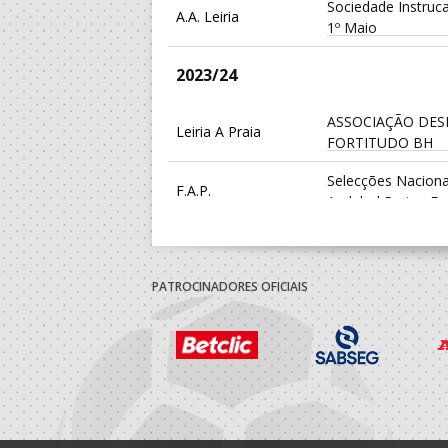
Sociedade Instruc
A.A. Leiria
1º Maio
2023/24
ASSOCIAÇÃO DES
Leiria A Praia
FORTITUDO BH
Selecções Naciona
F.A.P.
Andebol Praia - F
A.A. Lisboa
Sport Lisboa Benf
2021/22
PATROCINADORES OFICIAIS
A.A. Lisboa
Sport Lisboa Benf
2020/21
ASSOCIAÇÃO DES
Leiria A Praia