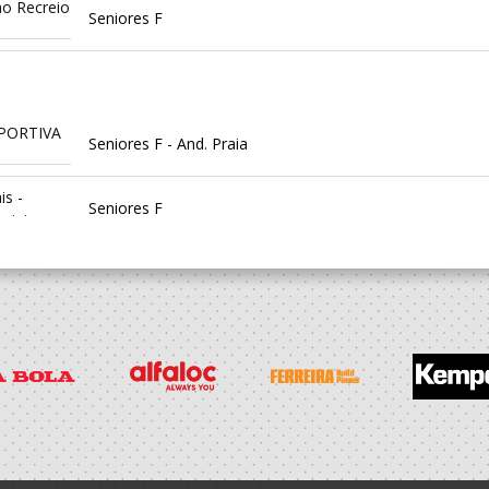
ao Recreio
Seniores F
PORTIVA
Seniores F - And. Praia
is -
Seniores F
emininas
ica
Seniores F
ica
Seniores F
PORTIVA
Seniores F - And. Praia