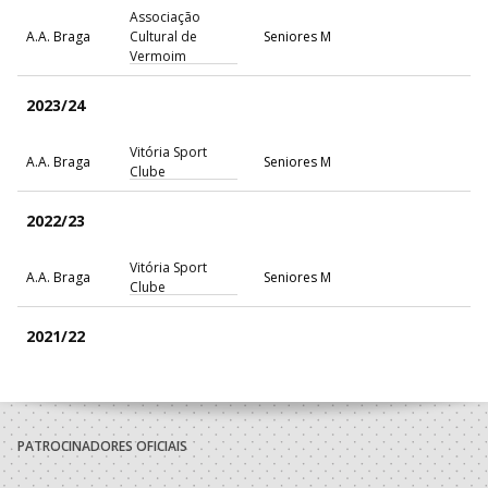
Associação
A.A. Braga
Cultural de
Seniores M
Vermoim
2023/24
Vitória Sport
A.A. Braga
Seniores M
Clube
2022/23
Vitória Sport
A.A. Braga
Seniores M
Clube
2021/22
Vitória Sport
A.A. Braga
Seniores M
Clube
PATROCINADORES OFICIAIS
2020/21