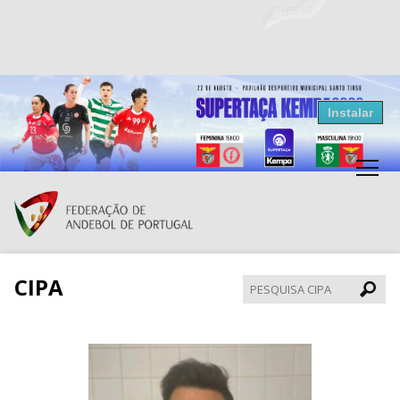
Resultados Andebol
Instalar
Federação de Andebol de Portugal
Grátis - Disponivel na Play Store
CIPA
Pesqui
CIPA