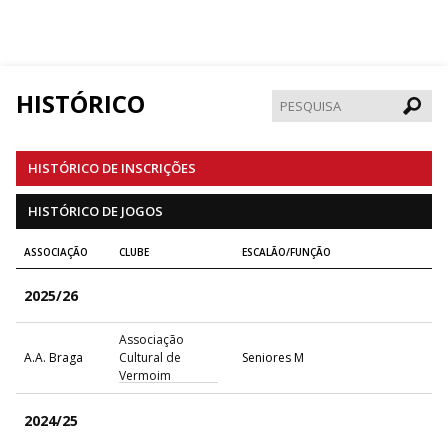
HISTÓRICO
Pesqui
HISTÓRICO DE INSCRIÇÕES
HISTÓRICO DE JOGOS
ASSOCIAÇÃO
CLUBE
ESCALÃO/FUNÇÃO
2025/26
Associação
A.A. Braga
Cultural de
Seniores M
Vermoim
2024/25