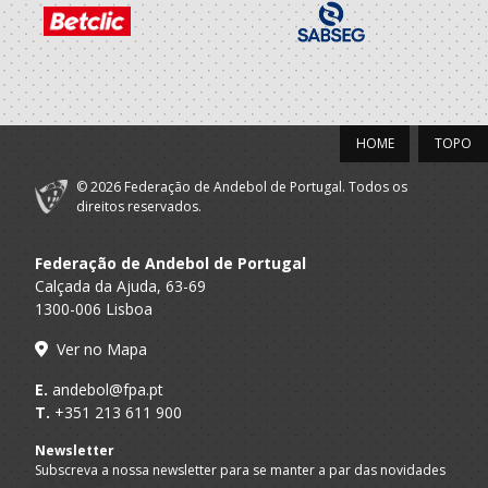
CLUBE
A.A. Braga
DESPORTIVO
Seniores M
XICO ANDEBOL
2019/20
HOME
TOPO
CLUBE
A.A. Braga
DESPORTIVO
Juniores M / Seniores M
XICO ANDEBOL
© 2026 Federação de Andebol de Portugal. Todos os
direitos reservados.
2018/19
Federação de Andebol de Portugal
CLUBE
Calçada da Ajuda, 63-69
A.A. Braga
DESPORTIVO
Juvenis M / Juniores M
1300-006 Lisboa
XICO ANDEBOL
Ver no Mapa
2017/18
E.
andebol@fpa.pt
T.
+351 213 611 900
CLUBE
A.A. Braga
DESPORTIVO
Juvenis M / Juniores M
Newsletter
XICO ANDEBOL
Subscreva a nossa newsletter para se manter a par das novidades