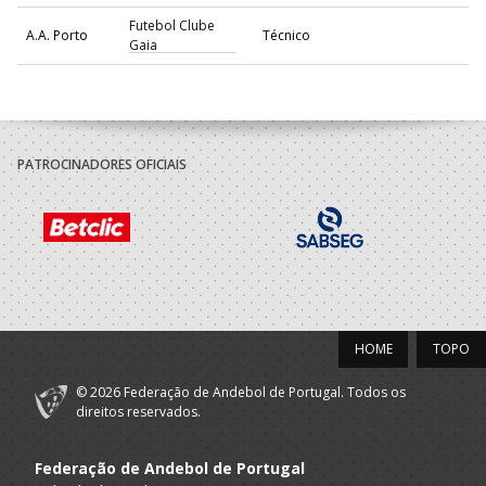
Futebol Clube
A.A. Porto
Técnico
Gaia
Porto A
Ass.Desportiva
Seniores M - And. Praia
Praia
OSN - AP
ACADÉMICO
A.A. Porto
Seniores M
FUTEBOL CLUBE
PATROCINADORES OFICIAIS
2023/24
Porto A
Ass.Desportiva
Técnico
Praia
OSN - AP
Maiastars-Clube
Desporto Cultura
A.A. Braga
Técnico
HOME
TOPO
Ambiente
Solidariedade
© 2026 Federação de Andebol de Portugal. Todos os
Porto A
Ass.Desportiva
direitos reservados.
Seniores M - And. Praia
Praia
OSN - AP
Federação de Andebol de Portugal
Gondomar
A.A. Porto
Seniores M