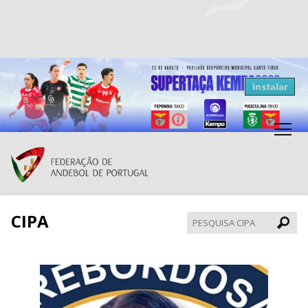
Resultados Andebol
Instalar
Federação de Andebol de Portugal
Grátis - Disponivel na Play Store
CIPA
Pesqui
CIPA