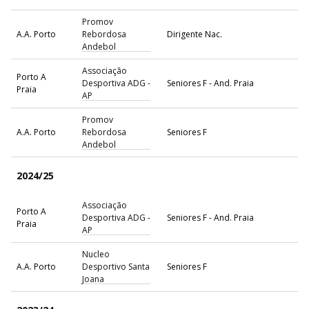
Promov
A.A. Porto
Rebordosa
Dirigente Nac.
Andebol
Associação
Porto A
Desportiva ADG -
Seniores F - And. Praia
Praia
AP
Promov
A.A. Porto
Rebordosa
Seniores F
Andebol
2024/25
Associação
Porto A
Desportiva ADG -
Seniores F - And. Praia
Praia
AP
Nucleo
A.A. Porto
Desportivo Santa
Seniores F
Joana