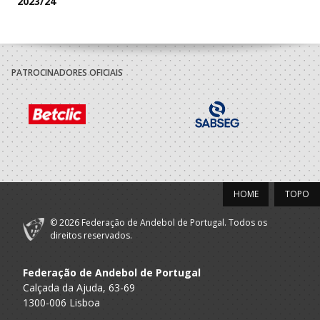
2023/24
Associação
Porto A
Desportiva ADG -
Seniores F - And. Praia
Praia
AP
PATROCINADORES OFICIAIS
Nucleo
A.A. Porto
Desportivo Santa
Seniores F
Joana
2022/23
Selecções
F.A.P.
Nacionais
SUB-21 F
HOME
TOPO
Femininas
Alavarium -
© 2026 Federação de Andebol de Portugal. Todos os
A.A. Aveiro
Andebol Clube
SUB-21 F
direitos reservados.
Aveiro
Federação de Andebol de Portugal
2021/22
Calçada da Ajuda, 63-69
1300-006 Lisboa
Associacao