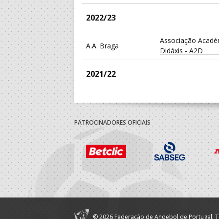
2022/23
Associação Acadé
A.A. Braga
Didáxis - A2D
2021/22
Associação Acadé
A.A. Braga
Didáxis - A2D
PATROCINADORES OFICIAIS
2020/21
Associação Acadé
A.A. Braga
Didáxis - A2D
2019/20
Associação Acadé
A.A. Braga
© 2026 Federação de Andebol de Portugal. T