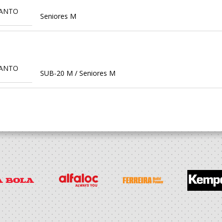
SANTO
Seniores M
SANTO
SUB-20 M / Seniores M
l Sad
Of.Mesa Clube
SANTO
SUB-19 M / Seniores M
l Sad
SUB-19 M / Seniores M
rtiva ADG
Seniores M - And. Praia
s