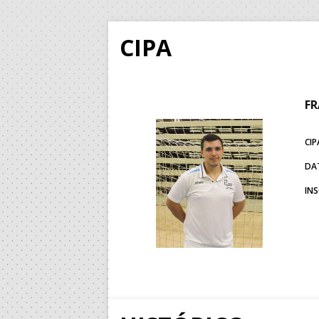
CIPA
F
CIP
DA
IN