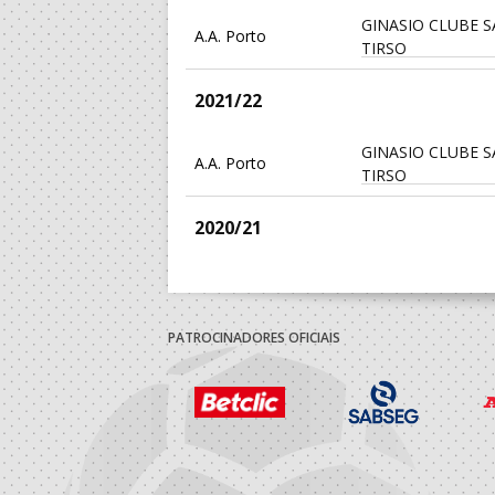
GINASIO CLUBE 
A.A. Porto
TIRSO
2021/22
GINASIO CLUBE 
A.A. Porto
TIRSO
2020/21
A.A. Braga
ABC Braga Andebo
GINASIO CLUBE 
A.A. Porto
PATROCINADORES OFICIAIS
TIRSO
A.A. Braga
ABC Braga Andebo
Associação Despo
Porto A Praia
- AP
Ass.Desp. ADG /O