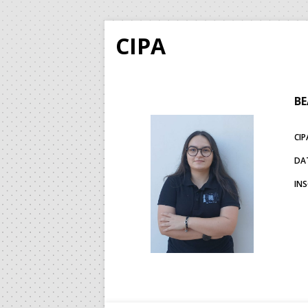
CIPA
BE
CIP
DA
IN