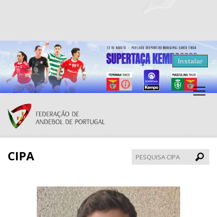
Resultados Andebol
Instalar
Federação de Andebol de Portugal
Grátis - Disponivel na Play Store
CIPA
Pesqui
CIPA