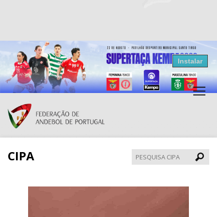
Resultados Andebol
Instalar
Federação de Andebol de Portugal
Grátis - Disponivel na Play Store
CIPA
Pesqui
CIPA