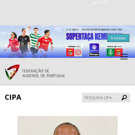
Resultados Andebol
Instalar
Federação de Andebol de Portugal
Grátis - Disponivel na Play Store
CIPA
Pesqui
CIPA