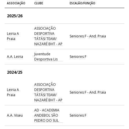
ASSOCIAÇÃO
CLUBE
ESCALÃO/FUNÇÃO
2025/26
ASSOCIAÇÃO
Leiria A
DESPORTIVA
Seniores F - And. Praia
Praia
TÁTÁSI TEAM/
NAZARÉ BHT - AP
Juventude
A.A. Leiria
Seniores F
Desportiva Lis
2024/25
ASSOCIAÇÃO
Leiria A
DESPORTIVA
Seniores F - And. Praia
Praia
TÁTÁSI TEAM/
NAZARÉ BHT - AP
AD - ACADEMIA
A.A. Viseu
ANDEBOL SÃO
Seniores F
PEDRO DO SUL