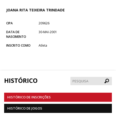
JOANA RITA TEIXEIRA TRINDADE
CIPA
209626
DATA DE
30-MAI-2001
NASCIMENTO
INSCRITO COMO
Atleta
HISTÓRICO
Pesqui
HISTÓRICO DE INSCRIÇÕES
HISTÓRICO DE JOGOS