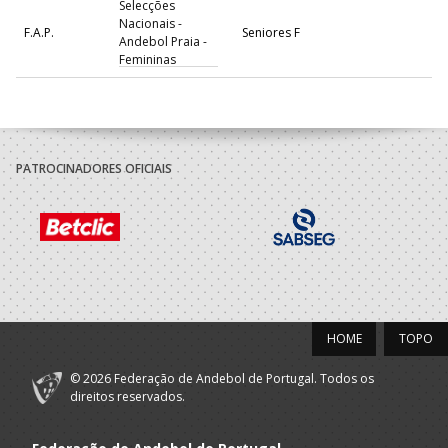
Selecções
Nacionais -
F.A.P.
Seniores F
Andebol Praia -
Femininas
Alavarium -
A.A. Aveiro
Andebol Clube
Seniores F
Aveiro
PATROCINADORES OFICIAIS
2023/24
ASSOCIAÇÃO
Leiria A
DESPORTIVA
Seniores F - And. Praia
Praia
TÁTÁSI TEAM/
NAZARÉ BHT - AP
AD - ACADEMIA
A.A. Viseu
ANDEBOL SÃO
Seniores F
HOME
TOPO
PEDRO DO SUL
© 2026 Federação de Andebol de Portugal. Todos os
2022/23
direitos reservados.
ASSOCIAÇÃO