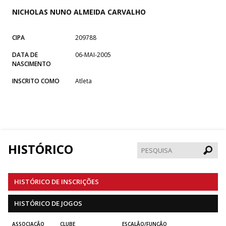
NICHOLAS NUNO ALMEIDA CARVALHO
CIPA
209788
DATA DE
06-MAI-2005
NASCIMENTO
INSCRITO COMO
Atleta
HISTÓRICO
Pesqui
HISTÓRICO DE INSCRIÇÕES
HISTÓRICO DE JOGOS
ASSOCIAÇÃO
CLUBE
ESCALÃO/FUNÇÃO