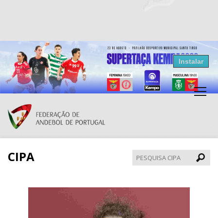
Resultados Andebol
Instalar
Federação de Andebol de Portugal
Grátis - Disponivel na Play Store
CIPA
Pesqui
CIPA