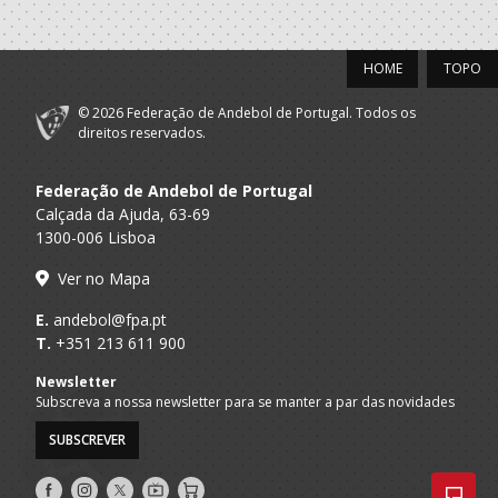
HOME
TOPO
© 2026 Federação de Andebol de Portugal. Todos os
direitos reservados.
Federação de Andebol de Portugal
Calçada da Ajuda, 63-69
1300-006 Lisboa
Ver no Mapa
E.
andebol@fpa.pt
T.
+351 213 611 900
Newsletter
Subscreva a nossa newsletter para se manter a par das novidades
SUBSCREVER
Siga-
Siga-
Siga-
AndebolTV
Loja