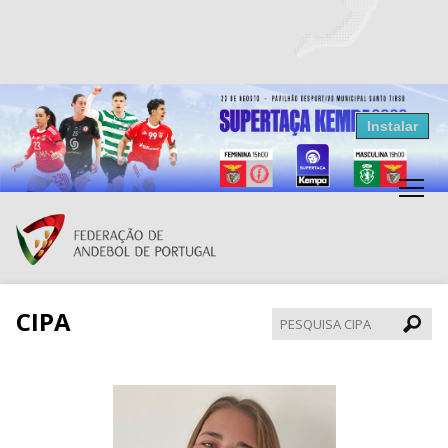
Resultados Andebol
Instalar
Federação de Andebol de Portugal
Grátis - Disponivel na Play Store
CIPA
Pesqui
CIPA