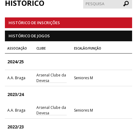
HISTÓRICO
Pesqui
HISTÓRICO DE INSCRIÇÕES
HISTÓRICO DE JOGOS
ASSOCIAÇÃO
CLUBE
ESCALÃO/FUNÇÃO
2024/25
Arsenal Clube da
A.A. Braga
Seniores M
Devesa
2023/24
Arsenal Clube da
A.A. Braga
Seniores M
Devesa
2022/23