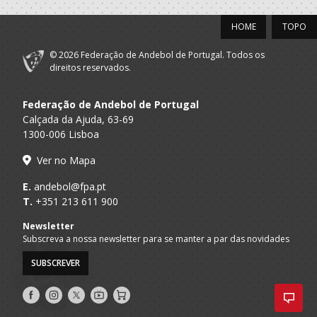
HOME
TOPO
Leiria A
RACCOONS D
SUB 18 M - And Praia / Seniores M - 
Praia
AREIA
© 2026 Federação de Andebol de Portugal. Todos os
ABC Braga
direitos reservados.
A.A. Braga
Juvenis M / Juniores M
Andebol Sad
Federação de Andebol de Portugal
2017/18
Calçada da Ajuda, 63-69
1300-006 Lisboa
Leiria A
RACCOONS D
SUB 18 M - And Praia / Seniores M - 
Praia
AREIA
Ver no Mapa
ABC Braga
A.A. Braga
Juvenis M / Juniores M
E.
andebol@fpa.pt
Andebol Sad
T.
+351 213 611 900
2016/17
Newsletter
Subscreva a nossa newsletter para se manter a par das novidades
ABC Braga
A.A. Braga
Iniciados M / Juvenis M
SUBSCREVER
Andebol Sad
Siga-
Siga-
Siga-
AndebolTV
Loja
2015/16
nos
nos
nos