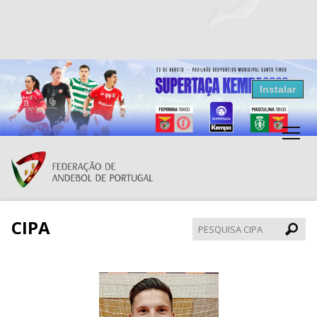
Resultados Andebol
Instalar
Federação de Andebol de Portugal
Grátis - Disponivel na Play Store
CIPA
Pesqui
CIPA