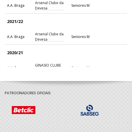
Arsenal Clube da
A.A. Braga
Seniores M
Devesa
2021/22
Arsenal Clube da
A.A. Braga
Seniores M
Devesa
2020/21
GINASIO CLUBE
A.A. Porto
Seniores M
SANTO TIRSO
ABC Braga
A.A. Braga
Seniores M
Andebol Sad
PATROCINADORES OFICIAIS
2019/20
ABC Braga
A.A. Braga
Juniores M / Seniores M
Andebol Sad
2018/19