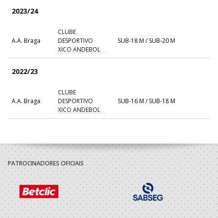
2023/24
CLUBE
A.A. Braga
DESPORTIVO
SUB-18 M / SUB-20 M
XICO ANDEBOL
2022/23
CLUBE
A.A. Braga
DESPORTIVO
SUB-16 M / SUB-18 M
XICO ANDEBOL
2021/22
CLUBE
A.A. Braga
DESPORTIVO
SUB-16 M / SUB-18 M
PATROCINADORES OFICIAIS
XICO ANDEBOL
2020/21
CLUBE