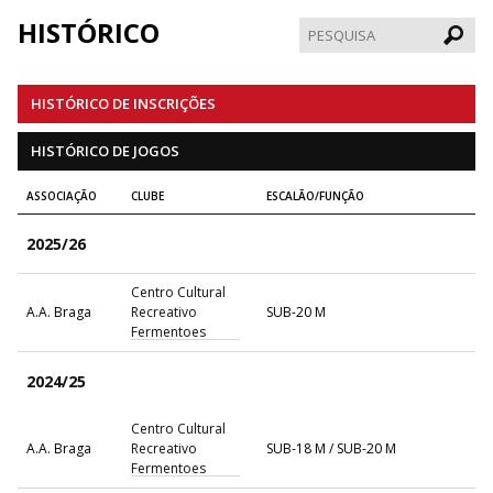
HISTÓRICO
Pesqui
HISTÓRICO DE INSCRIÇÕES
HISTÓRICO DE JOGOS
ASSOCIAÇÃO
CLUBE
ESCALÃO/FUNÇÃO
2025/26
Centro Cultural
A.A. Braga
Recreativo
SUB-20 M
Fermentoes
2024/25
Centro Cultural
A.A. Braga
Recreativo
SUB-18 M / SUB-20 M
Fermentoes