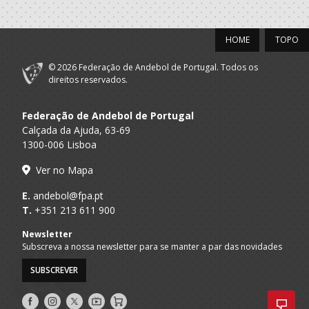
A.A. Braga
DESPORTIVO
SUB-15 M
XICO ANDEBOL
HOME
TOPO
2019/20
© 2026 Federação de Andebol de Portugal. Todos os
CLUBE
direitos reservados.
A.A. Braga
DESPORTIVO
Infantis M / Iniciados M
XICO ANDEBOL
Federação de Andebol de Portugal
Calçada da Ajuda, 63-69
2018/19
1300-006 Lisboa
CLUBE
Ver no Mapa
A.A. Braga
DESPORTIVO
Minis M / Infantis M
XICO ANDEBOL
E.
andebol@fpa.pt
T.
+351 213 611 900
2017/18
Newsletter
Subscreva a nossa newsletter para se manter a par das novidades
CLUBE
A.A. Braga
DESPORTIVO
Minis M / Infantis M
SUBSCREVER
XICO ANDEBOL
Siga-
Siga-
Siga-
AndebolTV
Loja
2016/17