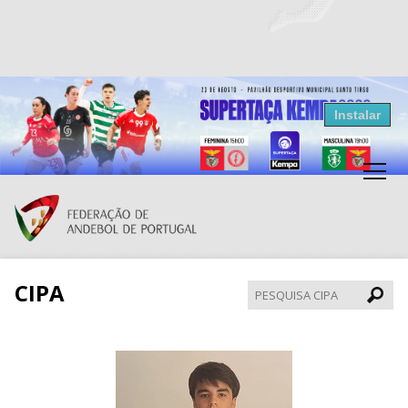
Resultados Andebol
Instalar
Federação de Andebol de Portugal
Grátis - Disponivel na Play Store
CIPA
Pesqui
CIPA