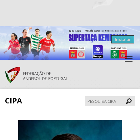
Resultados Andebol
Instalar
Federação de Andebol de Portugal
Grátis - Disponivel na Play Store
CIPA
Pesqui
CIPA