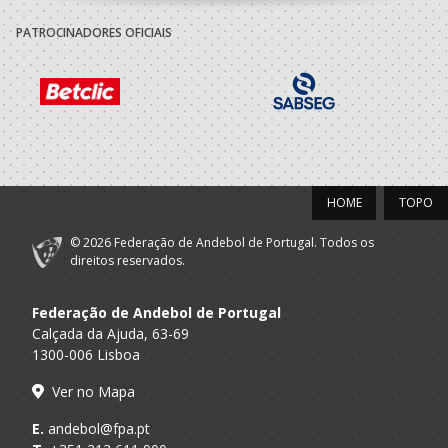
A.A. Braga
DESPORTIVO
SUB-20 M / Seniores M
XICO ANDEBOL
PATROCINADORES OFICIAIS
2020/21
CLUBE
A.A. Braga
DESPORTIVO
SUB-19 M / Seniores M
XICO ANDEBOL
2019/20
HOME
TOPO
CLUBE
© 2026 Federação de Andebol de Portugal. Todos os
A.A. Braga
DESPORTIVO
Juvenis M / Juniores M
direitos reservados.
XICO ANDEBOL
Federação de Andebol de Portugal
2018/19
Calçada da Ajuda, 63-69
1300-006 Lisboa
CLUBE
A.A. Braga
DESPORTIVO
Iniciados M / Juvenis M
Ver no Mapa
XICO ANDEBOL
E.
andebol@fpa.pt
2017/18