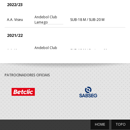
2022/23
Andebol Club
A.A. Viseu
SUB-18 M / SUB-20 M
Lamego
2021/22
Andebol Club
A.A. Viseu
SUB-18 M / Seniores M
Lamego
Andebol Club
A.A. Viseu
SUB-18 M / SUB-20 M
Lamego
PATROCINADORES OFICIAIS
2020/21
Andebol Club
A.A. Viseu
SUB-17 M / SUB-19 M
Lamego
2019/20
HOME
TOPO
Andebol Club
A.A. Viseu
Iniciados M / Juvenis M
Lamego