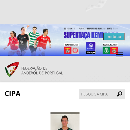
Resultados Andebol
Instalar
Federação de Andebol de Portugal
Grátis - Disponivel na Play Store
CIPA
Pesqui
CIPA