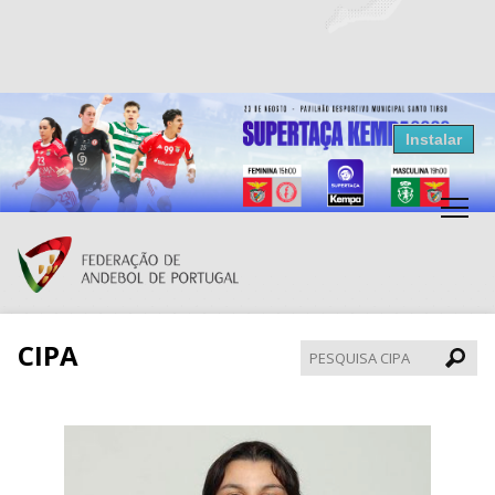
Resultados Andebol
Instalar
Federação de Andebol de Portugal
Grátis - Disponivel na Play Store
CIPA
Pesqui
CIPA