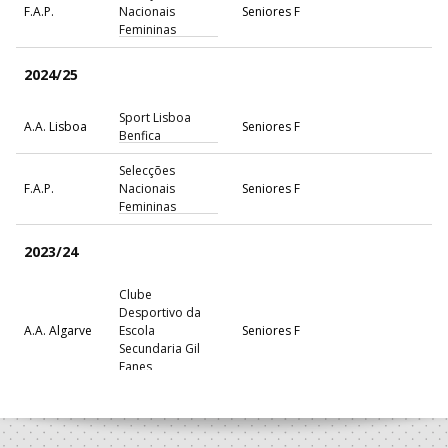
F.A.P.
Nacionais
Seniores F
Femininas
2024/25
Sport Lisboa
A.A. Lisboa
Seniores F
Benfica
Selecções
F.A.P.
Nacionais
Seniores F
Femininas
2023/24
Clube
Desportivo da
A.A. Algarve
Escola
Seniores F
Secundaria Gil
Eanes
Selecções
F.A.P.
Nacionais
Seniores F
Femininas