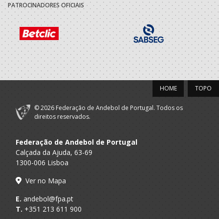
PATROCINADORES OFICIAIS
2022/23
Clube
Desportivo da
A.A. Algarve
Escola
SUB-18 F / SUB-21 F
Secundaria Gil
Eanes
HOME
TOPO
Selecções
F.A.P.
Nacionais
SUB-18 F
© 2026 Federação de Andebol de Portugal. Todos os
Femininas
direitos reservados.
2021/22
Federação de Andebol de Portugal
Clube
Calçada da Ajuda, 63-69
Desportivo da
1300-006 Lisboa
A.A. Algarve
Escola
SUB-17 F / SUB-20 F
Secundaria Gil
Ver no Mapa
Eanes
E.
andebol@fpa.pt
Clube
T.
+351 213 611 900
Desportivo da