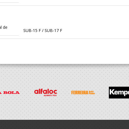
l de
SUB-15 F / SUB-17 F
l de
SUB-14 F / SUB-16 F
l de
Iniciados F / Juvenis F
l de