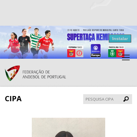
Resultados Andebol
Instalar
Federação de Andebol de Portugal
Grátis - Disponivel na Play Store
CIPA
Pesqui
CIPA