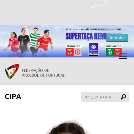
Resultados Andebol
Instalar
Federação de Andebol de Portugal
Grátis - Disponivel na Play Store
CIPA
Pesqui
CIPA