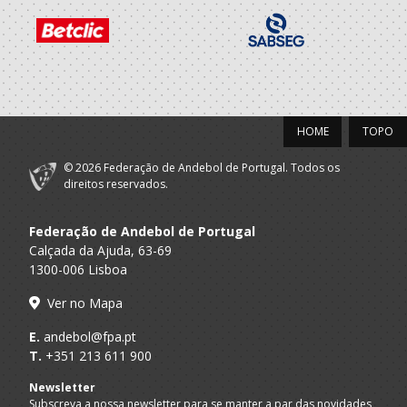
2020/21
AD - ACADEMIA
A.A. Viseu
ANDEBOL SÃO
SUB-18 F / Seniores F
PEDRO DO SUL
HOME
TOPO
2019/20
© 2026 Federação de Andebol de Portugal. Todos os
AD - ACADEMIA
direitos reservados.
A.A. Viseu
ANDEBOL SÃO
Juniores F / Seniores F
PEDRO DO SUL
Federação de Andebol de Portugal
Selecções
Calçada da Ajuda, 63-69
F.A.P.
Nacionais
Juniores F
1300-006 Lisboa
Femininas
Ver no Mapa
2018/19
E.
andebol@fpa.pt
T.
+351 213 611 900
Selecções
F.A.P.
Nacionais
Juvenis F
Newsletter
Femininas
Subscreva a nossa newsletter para se manter a par das novidades