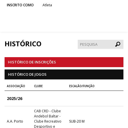
INSCRITO COMO
Atleta
HISTÓRICO
Pesqui
HISTÓRICO DE INSCRIÇÕES
HISTÓRICO DE JOGOS
ASSOCIAÇÃO
CLUBE
ESCALÃO/FUNÇÃO
2025/26
CAB CRD - Clube
Andebol Baltar -
A.A. Porto
Clube Recreativo
SUB-20 M
Desportivo e