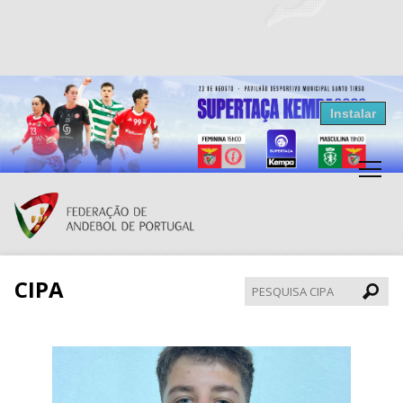
Resultados Andebol
Instalar
Federação de Andebol de Portugal
Grátis - Disponivel na Play Store
CIPA
Pesqui
CIPA