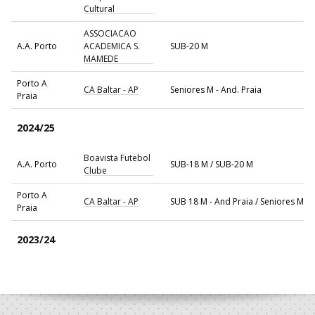
Cultural
ASSOCIACAO
A.A. Porto
ACADEMICA S.
SUB-20 M
MAMEDE
Porto A
CA Baltar - AP
Seniores M - And. Praia
Praia
2024/25
Boavista Futebol
A.A. Porto
SUB-18 M / SUB-20 M
Clube
Porto A
CA Baltar - AP
SUB 18 M - And Praia / Seniores M - 
Praia
2023/24
Boavista Futebol
A.A. Porto
SUB-18 M / SUB-20 M
Clube
Porto A
CA Baltar - AP
SUB 18 M - And Praia / Seniores M - 