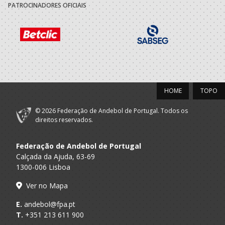
Praia
PATROCINADORES OFICIAIS
2022/23
Porto A
CAB CRD
SUB 16 M - And Praia
Praia
CAB CRD - Clube
Andebol Baltar -
HOME
TOPO
A.A. Porto
Clube Recreativo
SUB-16 M
Desportivo e
Cultural
© 2026 Federação de Andebol de Portugal. Todos os
direitos reservados.
2021/22
Federação de Andebol de Portugal
Porto A
Calçada da Ajuda, 63-69
CAB CRD
SUB 16 M - And Praia
Praia
1300-006 Lisboa
CAB CRD - Clube
Ver no Mapa
Andebol Baltar -
A.A. Porto
Clube Recreativo
SUB-16 M
E.
andebol@fpa.pt
Desportivo e
T.
+351 213 611 900
Cultural