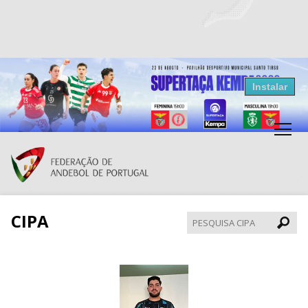
Resultados Andebol
Instalar
Federação de Andebol de Portugal
Grátis - Disponivel na Play Store
CIPA
Pesqui
CIPA