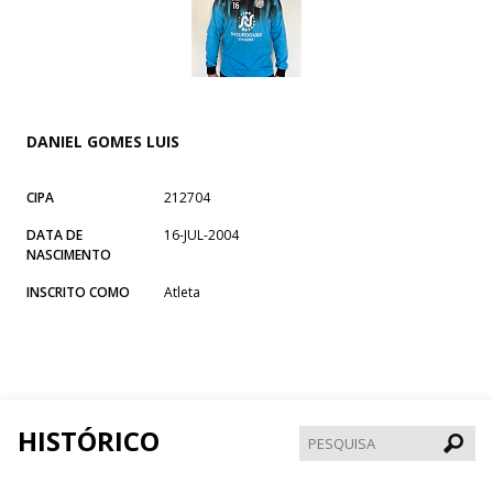
DANIEL GOMES LUIS
CIPA
212704
DATA DE
16-JUL-2004
NASCIMENTO
INSCRITO COMO
Atleta
HISTÓRICO
Pesqui