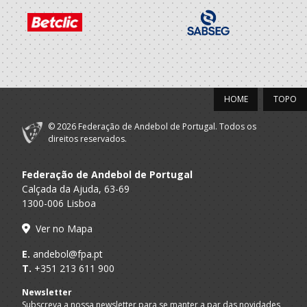
A.A.
Club Sports da
Of.Mesa Clube
Madeira
Madeira
A.A.
Club Sports da
Dirigente Nac.
Madeira
Madeira
HOME
TOPO
2019/20
© 2026 Federação de Andebol de Portugal. Todos os
A.A.
Club Sports da
direitos reservados.
Of.Mesa Clube
Madeira
Madeira
A.A.
Club Sports da
Federação de Andebol de Portugal
Dirigente Nac.
Madeira
Madeira
Calçada da Ajuda, 63-69
1300-006 Lisboa
2018/19
Ver no Mapa
A.A.
Club Sports da
Dirigente Nac.
E.
andebol@fpa.pt
Madeira
Madeira
T.
+351 213 611 900
2017/18
Newsletter
Subscreva a nossa newsletter para se manter a par das novidades