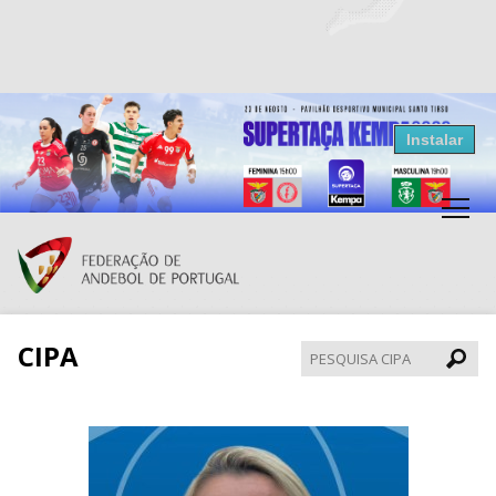
Resultados Andebol
Instalar
Federação de Andebol de Portugal
Grátis - Disponivel na Play Store
CIPA
Pesqui
CIPA