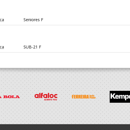
ica
Seniores F
ica
SUB-21 F
ica
SUB-20 F / Seniores F
is
SUB-20 F
rtiva ADG
Sub 17 F - And Praia / Seniores F - And. Praia