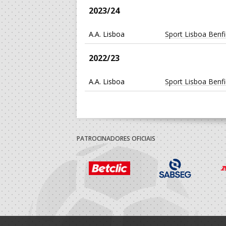
2023/24
A.A. Lisboa
Sport Lisboa Benf
2022/23
A.A. Lisboa
Sport Lisboa Benf
2021/22
A.A. Lisboa
Sport Lisboa Benf
PATROCINADORES OFICIAIS
Selecções Naciona
F.A.P.
Femininas
2020/21
Associação Despo
Porto A Praia
- AP