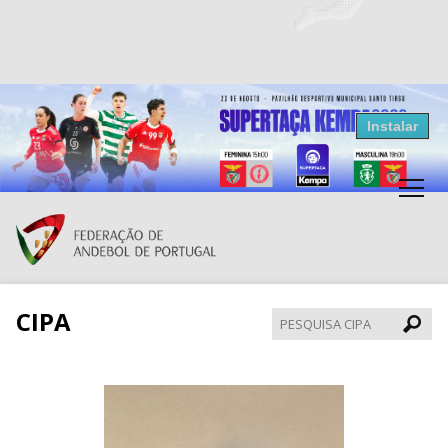
Resultados Andebol
Instalar
Federação de Andebol de Portugal
Grátis - Disponivel na Play Store
CIPA
Pesqui
CIPA