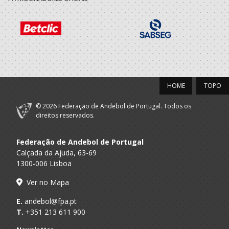
Escola Andebol
A.A. Porto
Técnico
Beira Douro
Escola Andebol
A.A. Porto
Seniores F
Beira Douro
2020/21
HOME
TOPO
Clube Andebol S.
A.A. Porto
Técnico
Felix Marinha
© 2026 Federação de Andebol de Portugal. Todos os
Clube Andebol S.
direitos reservados.
A.A. Porto
Seniores F
Felix Marinha
Federação de Andebol de Portugal
2019/20
Calçada da Ajuda, 63-69
1300-006 Lisboa
Clube Andebol S.
A.A. Porto
Técnico
Felix Marinha
Ver no Mapa
Clube Andebol S.
A.A. Porto
Seniores F
E.
andebol@fpa.pt
Felix Marinha
T.
+351 213 611 900
2018/19