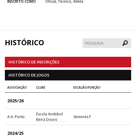
INSCRITO COMO
Oficial, Técnico, Atleta
HISTÓRICO
Pesqui
HISTÓRICO DE INSCRIÇÕES
HISTÓRICO DE JOGOS
ASSOCIAÇÃO
CLUBE
ESCALÃO/FUNÇÃO
2025/26
Escola Andebol
A.A. Porto
Seniores F
Beira Douro
2024/25