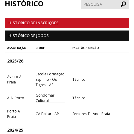
HISTÓRICO
Pesqui
HISTÓRICO DE INSCRIÇÕES
HISTÓRICO DE JOGOS
ASSOCIAÇÃO
CLUBE
ESCALÃO/FUNÇÃO
2025/26
Escola Formação
Aveiro A
Espinho - Os
Técnico
Praia
Tigres - AP
Gondomar
A.A. Porto
Técnico
Cultural
Porto A
CA Baltar - AP
Seniores F - And. Praia
Praia
2024/25