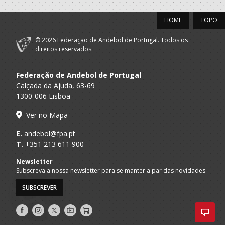
Ribadouro - AP
HOME
TOPO
2022/23
© 2026 Federação de Andebol de Portugal. Todos os
Porto A
Vegetas BHC -
direitos reservados.
Técnico
Praia
Sublima
ACADÉMICO
Federação de Andebol de Portugal
A.A. Porto
Of.Mesa Clube Formação
FUTEBOL CLUBE
Calçada da Ajuda, 63-69
1300-006 Lisboa
ACADÉMICO
A.A. Porto
Gestor Segurança em Formação
FUTEBOL CLUBE
Ver no Mapa
ACADÉMICO
A.A. Porto
Técnico
E.
andebol@fpa.pt
FUTEBOL CLUBE
T.
+351 213 611 900
Porto A
Vegetas BHC -
Seniores F - And. Praia
Newsletter
Praia
Sublima
Subscreva a nossa newsletter para se manter a par das novidades
2021/22
SUBSCREVER
Porto A
Vegetas BHC -
Siga-
Siga-
Siga-
AndebolTV
Loja
Dirigente Nac.
Praia
Sublima
nos
nos
nos