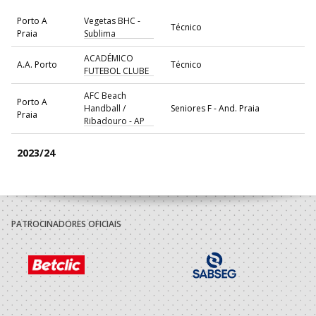
Porto A
Vegetas BHC -
Técnico
Praia
Sublima
ACADÉMICO
A.A. Porto
Técnico
FUTEBOL CLUBE
AFC Beach
Porto A
Handball /
Seniores F - And. Praia
Praia
Ribadouro - AP
2023/24
Aveiro A
Sporting Clube
Técnico
Praia
Espinho - AP
Porto A
Vegetas BHC -
PATROCINADORES OFICIAIS
Técnico
Praia
Sublima
ACADÉMICO
A.A. Porto
Técnico
FUTEBOL CLUBE
AFC Beach
Porto A
Handball /
Seniores F - And. Praia
Praia