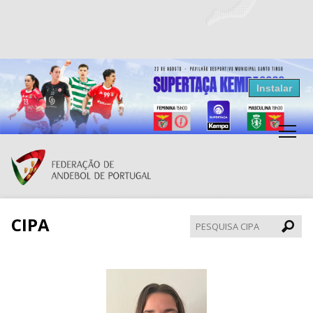
Resultados Andebol
Instalar
Federação de Andebol de Portugal
Grátis - Disponivel na Play Store
CIPA
Pesqui
CIPA