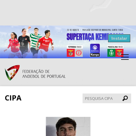
Resultados Andebol
Instalar
Federação de Andebol de Portugal
Grátis - Disponivel na Play Store
CIPA
Pesqui
CIPA