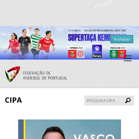
Resultados Andebol
Instalar
Federação de Andebol de Portugal
Grátis - Disponivel na Play Store
CIPA
Pesqui
CIPA