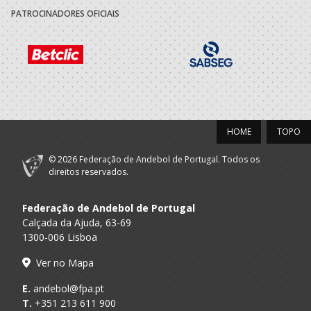
PATROCINADORES OFICIAIS
2018/19
Póvoa Andebol
A.A. Porto
Infantis M / Iniciados M
Clube
2017/18
HOME
TOPO
Clube Andebol
A.A. Porto
Infantis M / Iniciados M
Povoa Varzim
© 2026 Federação de Andebol de Portugal. Todos os
direitos reservados.
2016/17
Clube Andebol
Federação de Andebol de Portugal
A.A. Porto
Minis M / Infantis M
Povoa Varzim
Calçada da Ajuda, 63-69
1300-006 Lisboa
2015/16
Ver no Mapa
Clube Andebol
A.A. Porto
Minis M / Infantis M
E.
andebol@fpa.pt
Povoa Varzim
T.
+351 213 611 900