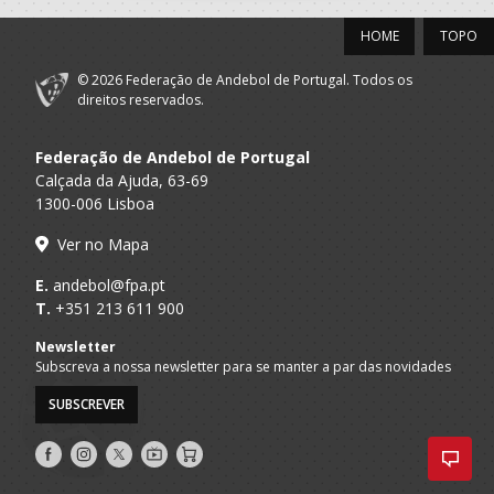
HOME
TOPO
© 2026 Federação de Andebol de Portugal. Todos os
direitos reservados.
Federação de Andebol de Portugal
Calçada da Ajuda, 63-69
1300-006 Lisboa
Ver no Mapa
E.
andebol@fpa.pt
T.
+351 213 611 900
Newsletter
Subscreva a nossa newsletter para se manter a par das novidades
SUBSCREVER
Siga-
Siga-
Siga-
AndebolTV
Loja
nos
nos
nos