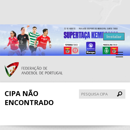
Resultados Andebol
Instalar
Federação de Andebol de Portugal
Grátis - Disponivel na Play Store
CIPA NÃO
Pesqui
CIPA
ENCONTRADO