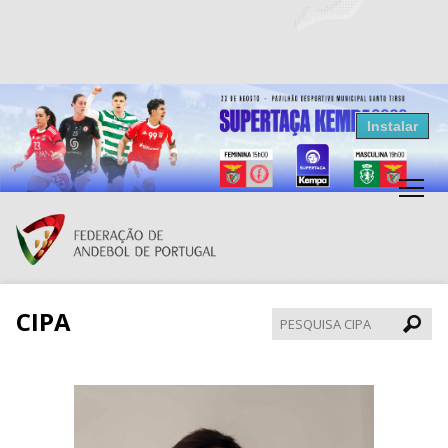
Resultados Andebol
Instalar
Federação de Andebol de Portugal
Grátis - Disponivel na Play Store
CIPA
Pesqui
CIPA