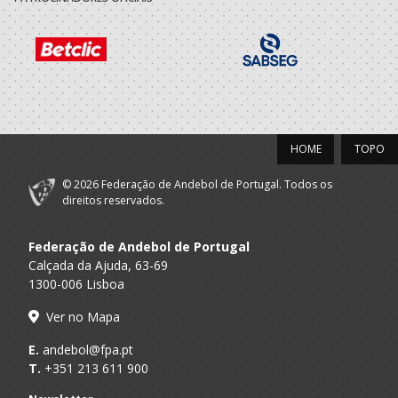
A.A. Braga
SUB-20 M
Clube
2021/22
Centro Cultural
A.A. Braga
Recreativo
SUB-18 M / SUB-20 M
Fermentoes
HOME
TOPO
2020/21
© 2026 Federação de Andebol de Portugal. Todos os
Centro Cultural
direitos reservados.
A.A. Braga
Recreativo
SUB-17 M / SUB-19 M
Fermentoes
Federação de Andebol de Portugal
Calçada da Ajuda, 63-69
2019/20
1300-006 Lisboa
Centro Cultural
Ver no Mapa
A.A. Braga
Recreativo
Juvenis M / Juniores M
Fermentoes
E.
andebol@fpa.pt
T.
+351 213 611 900
2018/19