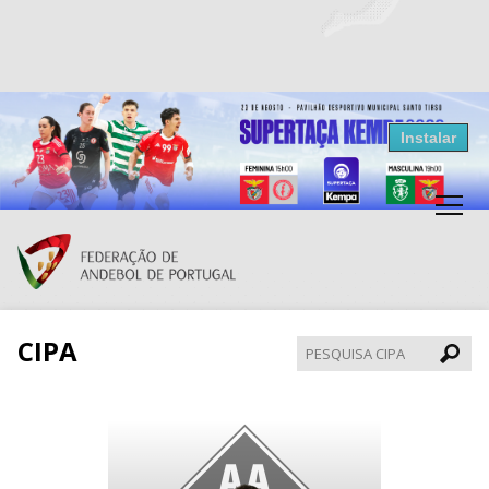
Resultados Andebol
Instalar
Federação de Andebol de Portugal
Grátis - Disponivel na Play Store
CIPA
Pesqui
CIPA