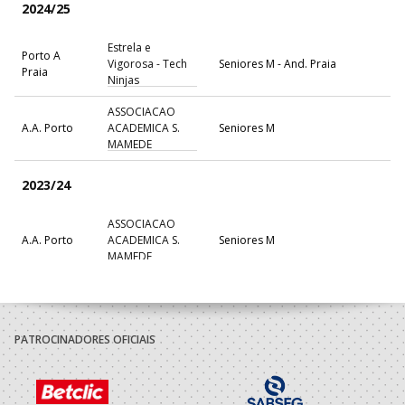
2024/25
Estrela e
Porto A
Vigorosa - Tech
Seniores M - And. Praia
Praia
Ninjas
ASSOCIACAO
A.A. Porto
ACADEMICA S.
Seniores M
MAMEDE
2023/24
ASSOCIACAO
A.A. Porto
ACADEMICA S.
Seniores M
MAMEDE
2022/23
Associacao
PATROCINADORES OFICIAIS
Desportiva
A.A. Porto
Academica Maia
Seniores M
- Universidade
Maia