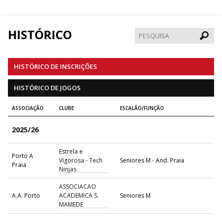
HISTÓRICO
Pesqui
HISTÓRICO DE INSCRIÇÕES
HISTÓRICO DE JOGOS
ASSOCIAÇÃO
CLUBE
ESCALÃO/FUNÇÃO
2025/26
Estrela e
Porto A
Vigorosa - Tech
Seniores M - And. Praia
Praia
Ninjas
ASSOCIACAO
A.A. Porto
ACADEMICA S.
Seniores M
MAMEDE