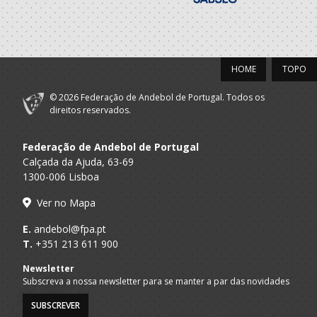
ASSOCIACAO
A.A. Porto
ACADEMICA S.
Seniores M
MAMEDE
HOME
TOPO
2021/22
© 2026 Federação de Andebol de Portugal. Todos os
Associacao
direitos reservados.
Desportiva
A.A. Porto
Academica Maia
SUB-20 M / Seniores M
Federação de Andebol de Portugal
- Universidade
Maia
Calçada da Ajuda, 63-69
1300-006 Lisboa
Centro
A.A. Porto
Desportivo
SUB-20 M / Seniores M
Ver no Mapa
Cultural Santana
E.
andebol@fpa.pt
2020/21
T.
+351 213 611 900
Newsletter
Associacao
Subscreva a nossa newsletter para se manter a par das novidades
Desportiva
A.A. Porto
Academica Maia
SUB-19 M / Seniores M
SUBSCREVER
- Universidade