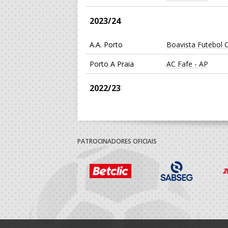
2023/24
A.A. Porto
Boavista Futebol 
Porto A Praia
AC Fafe - AP
2022/23
Associacao Despor
A.A. Porto
Academica Maia -
Universidade Maia
PATROCINADORES OFICIAIS
Dac/Chelsea Beac
Porto A Praia
Handball - AP
2021/22
Dac/Chelsea Beac
Porto A Praia
Handball - AP