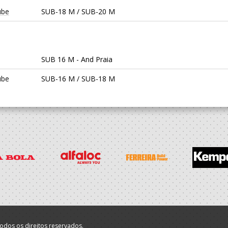
ube
SUB-18 M / SUB-20 M
SUB 16 M - And Praia
ube
SUB-16 M / SUB-18 M
ube
SUB-16 M / SUB-18 M
ube
SUB-15 M
ube
Infantis M / Iniciados M
odos os direitos reservados.